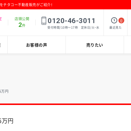
報をチタコー不動産販売がご紹介！
定
店頭公開
0120-46-3011
0
2
件
最近見た
受付時間/10時～17時 定休日/火・水
報
お客様の声
売りたい
5万円
5万円