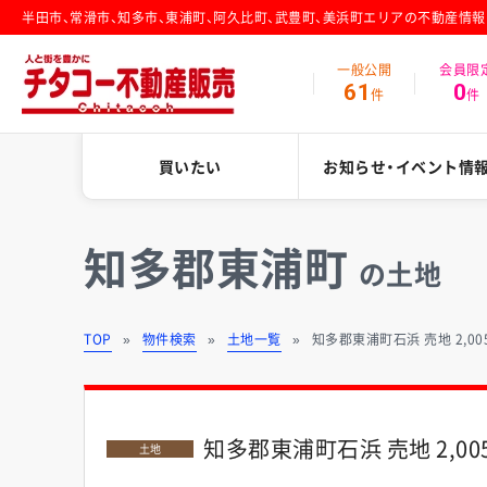
半田市、常滑市、知多市、東浦町、阿久比町、武豊町、美浜町エリアの不動産情
一般公開
会員限
61
0
件
件
買いたい
お知らせ・イベント情
知多郡東浦町
の土地
TOP
物件検索
土地一覧
知多郡東浦町石浜 売地 2,00
知多郡東浦町石浜 売地 2,00
土地