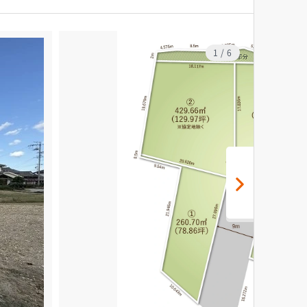
1
/
6