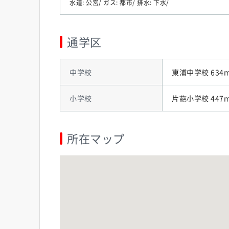
水道: 公営/ ガス: 都市/ 排水: 下水/
通学区
中学校
東浦中学校 634
小学校
片葩小学校 447
所在マップ