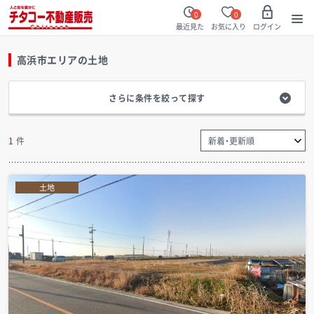
0
0
最近見た
お気に入り
ログイン
高浜市エリア
の土地
さらに条件を絞って探す
1
件
土地