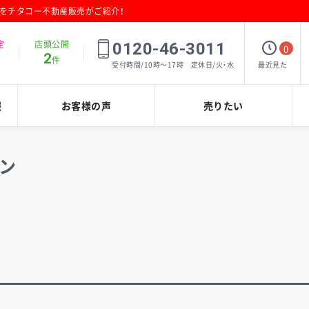
報をチタコー不動産販売がご紹介！
定
店頭公開
0120-46-3011
0
2
件
最近見た
受付時間/10時～17時 定休日/火・水
報
お客様の声
売りたい
ン