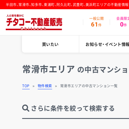
半田市、常滑市、知多市、東浦町、阿久比町、武豊町、美浜町エリアの不動産情
一般公開
会員限
61
0
件
件
買いたい
お知らせ・イベント情
常滑市エリア
の中古マンショ
TOP
物件検索
常滑市エリアの中古マンション一覧
さらに条件を絞って検索する