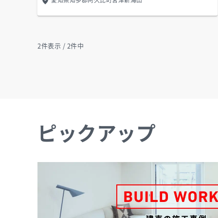
愛知県知多郡阿久比町宮津新海山
2
件表示 / 2件中
ピックアップ