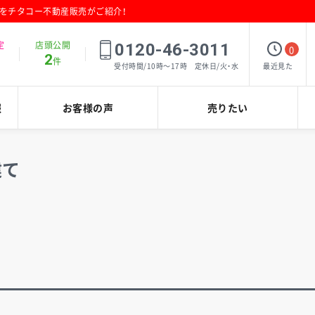
報をチタコー不動産販売がご紹介！
定
店頭公開
0120-46-3011
0
2
件
最近見た
受付時間/10時～17時 定休日/火・水
報
お客様の声
売りたい
建て