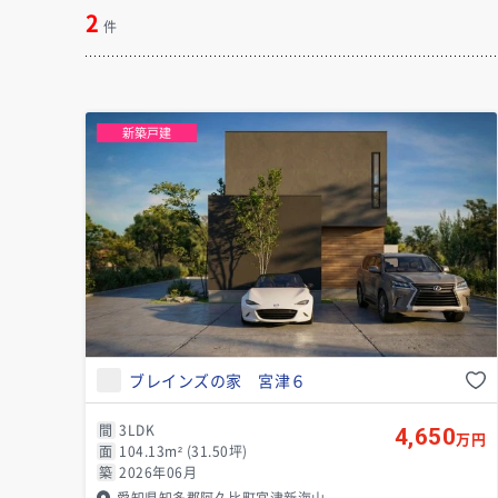
2
件
新築戸建
ブレインズの家 宮津６
間
3LDK
4,650
万円
面
104.13m² (31.50坪)
築
2026年06月