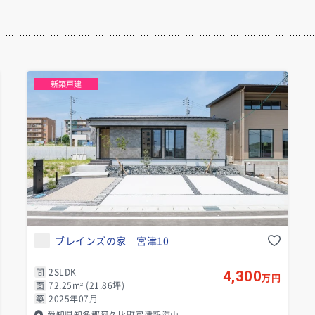
新築戸建
ブレインズの家 宮津10
間
2SLDK
4,300
万円
面
72.25m² (21.86坪)
築
2025年07月