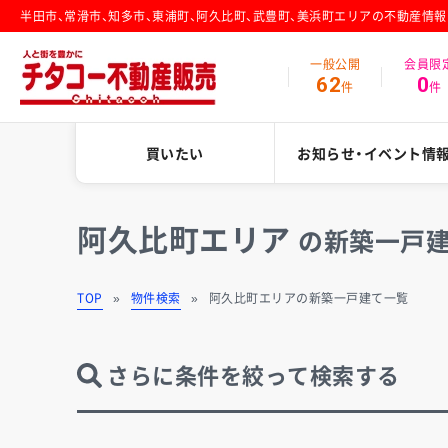
半田市、常滑市、知多市、東浦町、阿久比町、武豊町、美浜町エリアの不動産情
一般公開
会員限
62
0
件
件
買いたい
お知らせ・イベント情
阿久比町エリア
の新築一戸
TOP
物件検索
阿久比町エリアの新築一戸建て一覧
さらに条件を絞って検索する